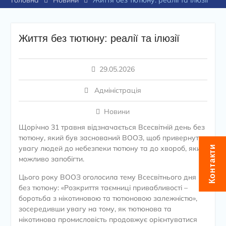
Головна
Новини
Життя без тютюну: реалії та ілюзії
Життя без тютюну: реалії та ілюзії
29.05.2026
Адміністрація
Новини
Щорічно 31 травня відзначається Всесвітній день без
тютюну, який був заснований ВООЗ, щоб привернути
Контакти
увагу людей до небезпеки тютюну та до хвороб, яким
можливо запобігти.
Цього року ВООЗ оголосила тему Всесвітнього дня
без тютюну: «Розкриття таємниці привабливості –
боротьба з нікотиновою та тютюновою залежністю»,
зосередивши увагу на тому, як тютюнова та
нікотинова промисловість продовжує орієнтуватися