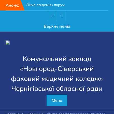
Перейти
Анонс:
«Тиха епідемія» поруч:
до
чому кожному мешканцю
вмісту
Чернігівщини варто
пройти 15-хвилинний тест
Facebook
Youtube
Верхнє меню
на гепатит
28 липня – День пам’яті
захисників і захисниць
України
З Днем медичного
працівника!
Комунальний заклад
«Новгород-Сіверський
фаховий медичний коледж»
Чернігівської обласної ради
Menu