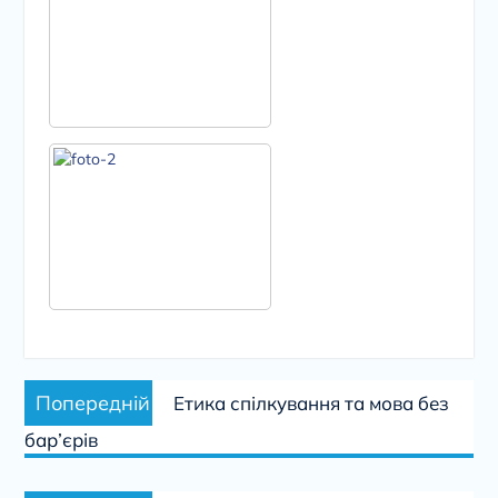
Навігація
Попередній
Попередній
Етика спілкування та мова без
записів
запис:
бар’єрів