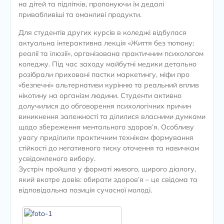
на дітей та підлітків, пропонуючи їм дедалі
привабливіші та оманливі продукти.
Для студентів других курсів в коледжі відбулася
актуальна інтерактивна лекція «Життя без тютюну:
реалії та ілюзії», організована практичним психологом
коледжу. Під час заходу майбутні медики детально
розібрали приховані пастки маркетингу, міфи про
«безпечні» альтернативи курінню та реальний вплив
нікотину на організм людини. Студенти активно
долучилися до обговорення психологічних причин
виникнення залежності та ділилися власними думками
щодо збереження ментального здоров’я. Особливу
увагу приділили практичним технікам формування
стійкості до негативного тиску оточення та навичкам
усвідомленого вибору.
Зустріч пройшла у форматі живого, щирого діалогу,
який вкотре довів: обирати здоров’я – це свідома та
відповідальна позиція сучасної молоді.