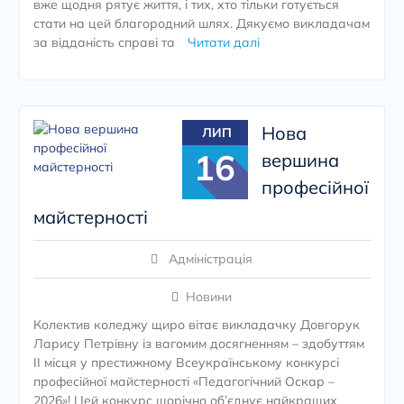
вже щодня рятує життя, і тих, хто тільки готується
стати на цей благородний шлях. Дякуємо викладачам
за відданість справі та
Читати далі
Нова
ЛИП
16
вершина
професійної
майстерності
Адміністрація
Новини
Колектив коледжу щиро вітає викладачку Довгорук
Ларису Петрівну із вагомим досягненням – здобуттям
ІІ місця у престижному Всеукраїнському конкурсі
професійної майстерності «Педагогічний Оскар –
2026»! Цей конкурс щорічно об’єднує найкращих