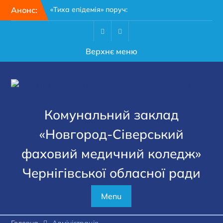
Перейти
Анонс:
«Тиха епідемія» поруч:
до
чому кожному мешканцю
вмісту
Чернігівщини варто
пройти 15-хвилинний тест
Facebook
Youtube
Верхнє меню
на гепатит
28 липня – День пам’яті
захисників і захисниць
України
З Днем медичного
працівника!
Комунальний заклад
«Новгород-Сіверський
фаховий медичний коледж»
Чернігівської обласної ради
Menu