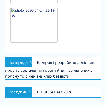
Навігація
Попередній
Попередній
В Україні розробили довідник
записів
запис:
прав та соціальних гарантій для звільнених з
полону та сімей зниклих безвісти
Наступний
Наступний
IT Future Fest 2026
запис: