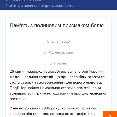
Головна
Новини
Пам’ять з полиновим присмаком болю
Пам’ять з полиновим присмаком болю
24.04.2026
Адміністрація
Новини
26 квітня назавжди закарбувалося в історії України
як день великої трагедії, що принесла біль, втрати та
стала суворим застереженням для всього людства.
Події Чорнобиля неможливо стерти з пам’яті
–
вони
залишаються гірким нагадуванням про ціну людської
помилки.
У ніч на 26 квітня 1986 року, коли місто Прип’ять
спокійно відпочивало, сталася катастрофа, яка