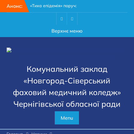
Перейти
Анонс:
«Тиха епідемія» поруч:
до
чому кожному мешканцю
вмісту
Чернігівщини варто
пройти 15-хвилинний тест
Facebook
Youtube
Верхнє меню
на гепатит
28 липня – День пам’яті
захисників і захисниць
України
З Днем медичного
працівника!
Комунальний заклад
«Новгород-Сіверський
фаховий медичний коледж»
Чернігівської обласної ради
Menu