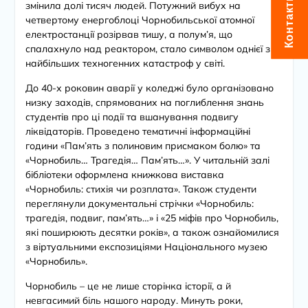
Контакти
змінила долі тисяч людей. Потужний вибух на
четвертому енергоблоці Чорнобильської атомної
електростанції розірвав тишу, а полум’я, що
спалахнуло над реактором, стало символом однієї з
найбільших техногенних катастроф у світі.
До 40-х роковин аварії у коледжі було організовано
низку заходів, спрямованих на поглиблення знань
студентів про ці події та вшанування подвигу
ліквідаторів. Проведено тематичні інформаційні
години «Пам’ять з полиновим присмаком болю» та
«Чорнобиль… Трагедія… Пам’ять…». У читальній залі
бібліотеки
оформлена
книжков
а
виставк
а
«Чорнобиль: стихія чи розплата». Також студенти
переглянули документальні стрічки «Чорнобиль:
трагедія, подвиг, пам’ять…» і «25 міфів про Чорнобиль,
які поширюють десятки років», а також ознайомилися
з віртуальними експозиціями Національного музею
«Чорнобиль».
Чорнобиль
–
це не лише сторінка історії, а й
невгасимий біль нашого народу. Минуть роки,