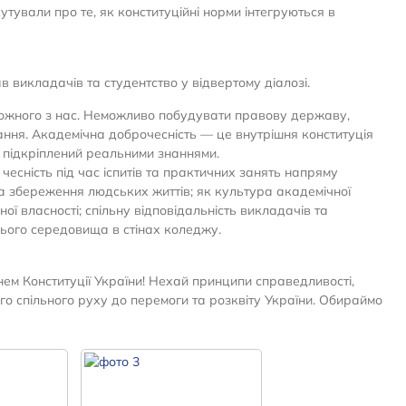
тували про те, як конституційні норми інтегруються в
в викладачів та студентство у відвертому діалозі.
з кожного з нас. Неможливо побудувати правову державу,
ння. Академічна доброчесність — це внутрішня конституція
м підкріплений реальними знаннями.
чесність під час іспитів та практичних занять напряму
та збереження людських життів; як культура академічної
ої власності; спільну відповідальність викладачів та
нього середовища в стінах коледжу.
ем Конституції України! Нехай принципи справедливості,
ого спільного руху до перемоги та розквіту України. Обираймо