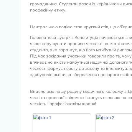
громадянина. Студенти разом із керівниками диску
професійну етику.
Центральною подією став круглий стіл, що об’єдна
​Головна теза зустрічі: Конституція починається 
якщо порушувати правила чесності на етапі навча
студента, яка гарантує, що його майбутній дипло
Під час засідання учасники говорили про те, чому 
впливає на якість майбутньої медичної допомоги 
чесності формує повагу до закону та інтелектуальн
здобувачів освіти за збереження прозорого освіт
Вітаємо всю нашу родину медичного коледжу з Дн
честі та правової свідомості стануть основою наш
чесність і професіоналізм щодня!