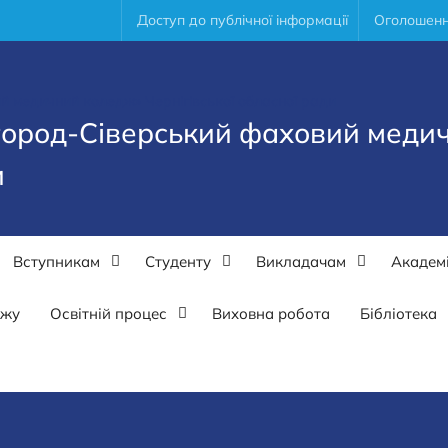
Доступ до публічної інформації
Оголошен
город-Сіверський фаховий меди
и
Вступникам
Студенту
Викладачам
Академі
ажу
Освітній процес
Виховна робота
Бібліотека