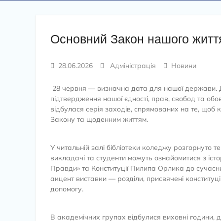
Основний Закон нашого житт
28.06.2026
Адміністрація
Новини
​ 28 червня — визначна дата для нашої держави. Д
підтвердження нашої єдності, прав, свобод та обо
відбулася серія заходів, спрямованих на те, щоб 
Закону та щоденним життям.
У читальній залі бібліотеки коледжу розгорнуто те
викладачі та студенти можуть ознайомитися з іст
Правди» та Конституції Пилипа Орлика до сучасни
акцент виставки — розділи, присвячені конститу
допомогу.
В академічних групах відбулися виховні години, 