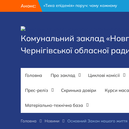
Перейти
Анонс:
«Тиха епідемія» поруч: чому кожному
до
мешканцю Чернігівщини варто пройти
вмісту
15-хвилинний тест на гепатит
28 липня – День пам’яті захисників і
захисниць України
Комунальний заклад «Нов
З Днем медичного працівника!
Чернігівської обласної рад
Головна
Про заклад
Циклові комісії
Прес-реліз
Скринька довіри
Курси мас
Матеріально-технічна база
Головна
Новини
Основний Закон нашого життя