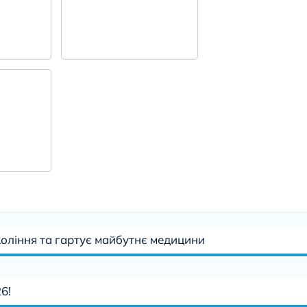
коління та гартує майбутнє медицини
6!