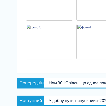
Навігація
Попередній
Попередній
Нам 90! Ювілей, що єднає по
записів
запис:
Наступний
Наступний
У добру путь, випускники-202
запис: