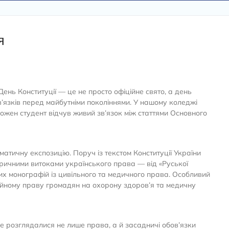
я
ень Конституції — це не просто офіційне свято, а день
в’язків перед майбутніми поколіннями. У нашому коледжі
кожен студент відчув живий зв’язок між статтями Основного
матичну експозицію. Поруч із текстом Конституції України
оричними витоками українського права — від «Руської
х монографій із цивільного та медичного права. Особливий
ційному праву громадян на охорону здоров’я та медичну
де розглядалися не лише права, а й засадничі обов’язки