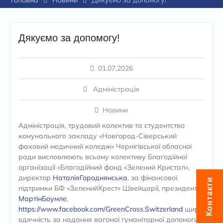
Головна
Новини
Дякуємо за допомогу!
Дякуємо за допомогу!
01.07.2026
Адміністрація
Новини
Адміністрація, трудовий колектив та студентство
комунального закладу «Новгород-Сіверський
фаховий медичний коледж» Чернігівської обласної
ради висловлюють всьому колективу Благодійної
організації «Благодійний фонд «Зелений Кристал»,
директор
НаталіяГороднянська
,
за фінансової
Контакти
підтримки БФ «ЗеленийХрест» Швейцарії
,
президент
МартінБоумле
,
https://www.facebook.com/GreenCross.Switzerland
щиру
вдячність за надання вагомої гуманітарної допомоги.