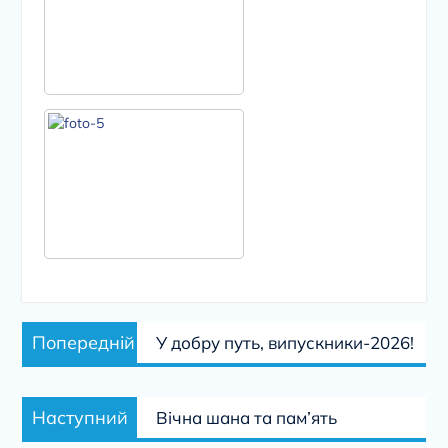
Навігація
Попередній
Попередній
У добру путь, випускники-2026!
записів
запис:
Наступний
Наступний
Вічна шана та пам’ять
запис: