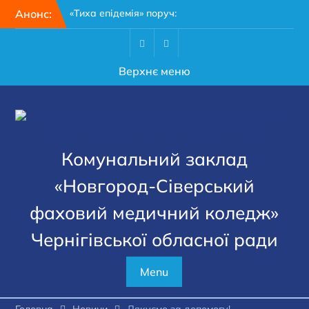
Перейти
Анонс:
«Тиха епідемія» поруч:
до
чому кожному мешканцю
вмісту
Чернігівщини варто
пройти 15-хвилинний тест
Facebook
Youtube
Верхнє меню
на гепатит
28 липня – День пам’яті
захисників і захисниць
України
З Днем медичного
працівника!
Комунальний заклад
«Новгород-Сіверський
фаховий медичний коледж»
Чернігівської обласної ради
Menu